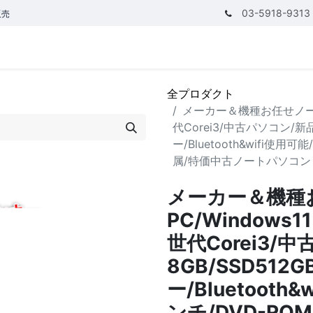
03-5918-9313
販売
テゴリ
CPUで探す
メモリーで探す
価額で探す
全プロダクト
メーカー＆機種お任せノートPC/
代Corei3/中古パソコン/新
ー/Bluetooth&wifi使用
属/特価中古ノートパソコン
メーカー＆機種
PC/Windows11
世代Corei3/
8GB/SSD512
ー/Bluetooth
ンチ/DVD-R