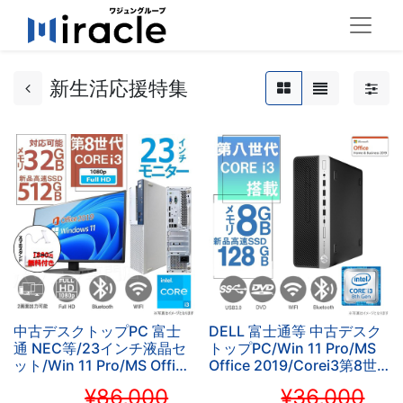
新生活応援特集
中古デスクトップPC 富士
DELL 富士通等 中古デスク
通 NEC等/23インチ液晶セ
トップPC/Win 11 Pro/MS
ット/Win 11 Pro/MS Office
Office 2019/Corei3第8世
H&B 2019 /Core i3-
代/2画面出力可
¥86,000
¥36,000
8100/WIFI/Bluetooth/32GB/SSD512GB
能/WIFI/Bluetooth/DVD-