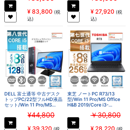
(整備済み品)
ROM/8GB/SSD128GB (整
備済み品)
¥
83,800
¥
27,920
(税
(税
込)
込)
DELL 富士通等 中古デスク
東芝 ノートPC R73/13
トップPC/22型フルHD液晶
型/Win 11 Pro/MS Office
セット/Win 11 Pro/MS
H&B 2019/Core i3-
Office 2019/Corei5第8世
7100U/WIFI/Bluetooth/HDM
¥44,800
￥30,800
代/WIFI/Bluetooth/DVD-
SSD (整備済み品)
ROM/8GB/SSD128GB (整
備済み品)
¥
39,320
¥
28,220
(税
(税