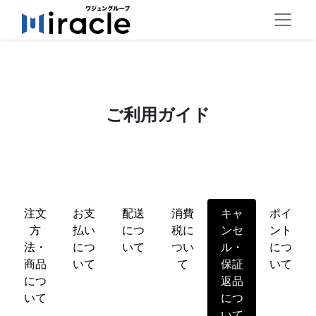
ご利用ガイド
注文
お支
配送
消費
キャ
ポイ
方
払い
につ
税に
ンセ
ント
法・
につ
いて
つい
ル・
につ
商品
いて
て
保証
いて
につ
返品
いて
につ
いて