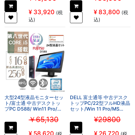
ROM/8GB/SSD128GB (整
(整備済み品)
備済み品)
¥
33,920
¥
83,800
(税
(税
込)
込)
大型24型液晶モニターセッ
DELL 富士通等 中古デスク
ト/富士通 中古デスクトッ
トップPC/22型フルHD液晶
プPC D588/ Win11 Pro/MS
セット/Win 11 Pro/MS
Office H&B 2019/Core i5-
Office 2019/Corei3第7世
￥65,130
¥29800
第8世
代/WIFI/Bluetooth/DVD-
代/WIFI/Bluetooth/DVD/16GB/256GB
ROM/8GB/SSD128GB (整
SSD【整備済み品】
備済み品)
¥
58,620
¥
26,720
(税
(税