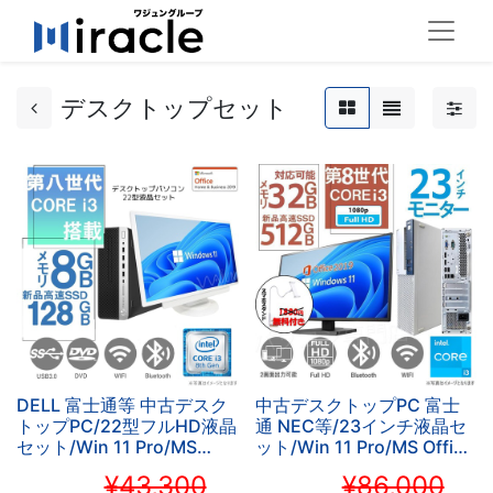
デスクトップセット
DELL 富士通等 中古デスク
中古デスクトップPC 富士
トップPC/22型フルHD液晶
通 NEC等/23インチ液晶セ
セット/Win 11 Pro/MS
ット/Win 11 Pro/MS Office
Office 2019/Corei3第8世
H&B 2019 /Core i3-
¥43,300
¥86,000
代/WIFI/Bluetooth/DVD-
8100/WIFI/Bluetooth/32GB