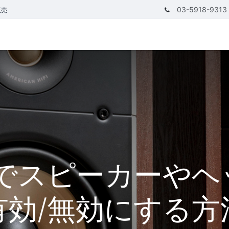
03-5918-9313
販売
テゴリ
CPUで探す
メモリーで探す
価額で探す
 11でスピーカー
有効/無効にする方