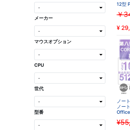
12型 P
￥34
メーカー
¥
29
マウスオプション
CPU
世代
ノート
ノートP
Offic
型番
代Cor
¥55
メモリ1
USB3