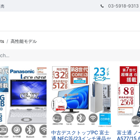
03-5918-9313
販売
ゴリ
CPUで探す
メモリーで探す
価額で探す
ts
高性能モデル
中古デスクトップPC 富士
富士通 ノ
通 NEC等/23インチ液晶セ
A577/15