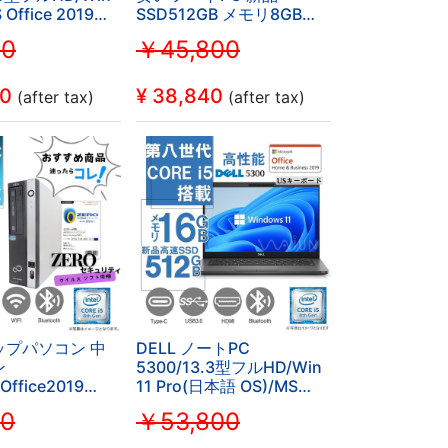
 Office 2019
SSD512GB メモリ8GB
i5-
Win11 第8世代Corei5
00
￥45,800
FI/Bluetooth/DVD-
Panasonic CF-SV 12.1型
GB
/SSD256GB (整
FULL HD レッツノート MS
Office2019 即使用可
00
¥
38,840
(after tax)
(after tax)
ップパソコン 中
DELL ノートPC
ン
5300/13.3型フルHD/Win
tOffice2019
11 Pro(日本語 OS)/MS
速第6世代Intel
Office H&B 2019/Core i5-
60
￥53,800
 大容量SSD1TB メ
8265U/WEBカメ
DVDROM
ラ/WIFI/Bluetooth/HDMI/Type-