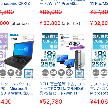
anasonic CF-XZ
ット/Win 11 Pro/MS
11 Pro/MS
Office H&B 2019 /Core
H&B/Core
,800
¥86,000
¥37,8
i3-
7200U/WI
8100/WIFI/Bluetooth/16GB/SSD256
RW/16GB
(整備済み品)
備済み品)
,000
¥
83,800
¥
32,8
(after tax)
(after tax)
パソコン パソコン
DELL 富士通等 中古デスク
デスクト
C Microsoft
トップPC/22型フルHD液
古パソコ
e 2019 Win10 第8世
晶×2台セット/Win 11
Microsof
ei5 新品SSD512GB
Pro/MS Office
Win11 高
,400
¥52,780
¥41,6
6GB 12.5型
2019/Corei5第8世
CORE i5
.0 HDMI 無線 内蔵カ
代/ZEROセキュリティ付
モリ8GB 