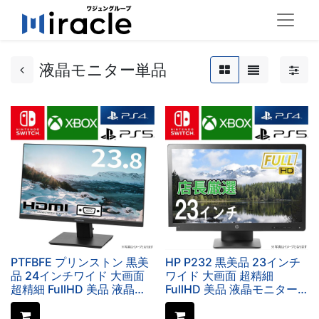
液晶モニター単品
PTFBFE プリンストン 黒美
HP P232 黒美品 23インチ
品 24インチワイド 大画面
ワイド 大画面 超精細
超精細 FullHD 美品 液晶モ
FullHD 美品 液晶モニター
ニター ディスプレイモニタ
ディスプレイモニター
ー HDMI/VGA等対応 中古液
（VGA+Displayポート）中