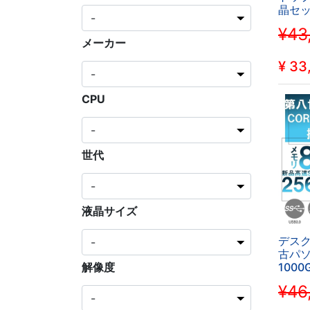
晶セット
Offic
¥43
代/WIF
メーカー
ROM/
備済み
¥
33
CPU
世代
液晶サイズ
デスク
古パソ
1000
解像度
世代C
¥46
晶セット
Micro