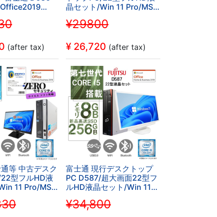
tOffice2019
晶セット/Win 11 Pro/MS
o 第6世代Core i5
Office 2019/Corei3第7世
30
¥29800
B 新品
代/WIFI/Bluetooth/DVD-
GB
B DVD-RW
ROM/8GB/SSD128GB (整
uetooth 機能付き
備済み品)
0
¥
26,720
(after tax)
(after tax)
富士通等 中古デスク
富士通 現行デスクトップ
/22型フルHD液
PC D587/超大画面22型フ
n 11 Pro/MS
ルHD液晶セット/Win 11
019/Corei5第8世
Pro/MS Office H&B 2019/
330
¥34,800
Oセキュリティ付
第7世代Core i5-
luetooth/DVD-
7500/WIFI/Bluetooth/DVD/8GB/256GB