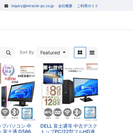
inquiry@miracle-pc.co.jp
会社概要
ご利用ガイド
0
記事
Contact us
Featured
Sort By:
ップパソコン 中
DELL 富士通等 中古デスク
 富士通 D586
トップPC/22型フルHD液