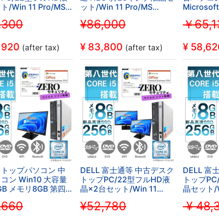
/Win 11 Pro/MS
ット/Win 11 Pro/MS
Microsof
e 2019/Corei3第8世
Office H&B 2019 /Core
Win10 Pr
,300
¥86,000
￥65,1
I/Bluetooth/DVD-
i3-
メモリ8G
8GB/SSD128GB (整
8100/WIFI/Bluetooth/16GB/SSD256
SSD512G
品)
(整備済み品)
WiFI/Bl
,920
¥
83,800
¥
58,62
(after tax)
(after tax)
トップパソコン 中
DELL 富士通等 中古デスク
DELL 
コン Win10 大容量
トップPC/22型フルHD液
トップPC
GB メモリ8GB 第四
晶×2台セット/Win 11
晶セット/Wi
orei3 大画面21型液
Pro/MS Office
Office 2
,660
¥52,780
¥ 48,
 USB3.0
2019/Corei5第8世
代/ZER
softOffice2019
代/ZEROセキュリティ付
属/WIFI/B