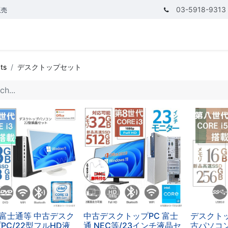
03-5918-9313
販売
ゴリ
CPUで探す
メモリーで探す
価額で探す
ts
デスクトップセット
L 富士通等 中古デスク
中古デスクトップPC 富士
デスクト
PC/22型フルHD液
通 NEC等/23インチ液晶セ
古パソコン