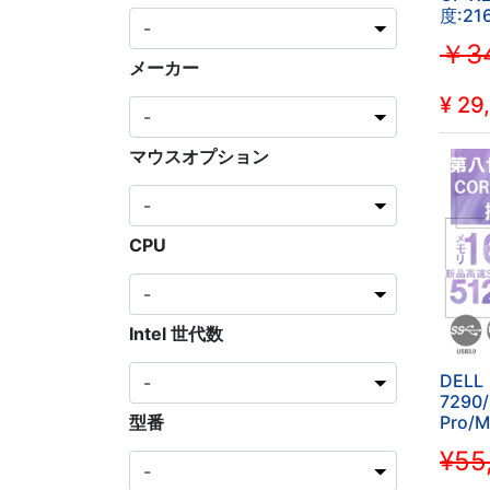
度:21
ネル/W
￥34
Offic
メーカー
7300
ラ/WIF
¥
29
SSD
マウスオプション
CPU
Intel 世代数
DELL
7290/
Pro/M
型番
H&B/C
¥55
カメ
ラ/WI