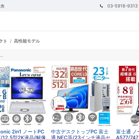
03-5918-9313
販売
テゴリ
CPUで探す
メモリーで探す
価額で探す
クト
高性能モデル
sonic 2in1 ノートPC
中古デスクトップPC 富士
富士通 ノ
Z/12.5型2K液晶(解像
通 NEC等/23インチ液晶セ
A577/747