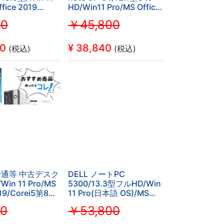
fice 2019
HD/Win11 Pro/MS Office
i5-
H&B 2019/Core i5-
00
￥45,800
FI/Bluetooth/8GB/SSD256GB
8350U/Webカメ
GB
PC
ラ/WIFI/Bluetooth/8GB/SSD512GB（整
備済み品）
00
¥
38,840
(税込)
(税込)
富士通等 中古デスク
DELL ノートPC
in 11 Pro/MS
5300/13.3型フルHD/Win
019/Corei5第8世
11 Pro(日本語 OS)/MS
出力可能/ZEROセ
Office H&B 2019/Core i5-
60
￥53,800
ィ付
8265U/WEBカメ
luetooth/DVD-
ラ/WIFI/Bluetooth/HDMI/Type-