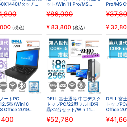
60X1440)/タッチパ
ット/Win 11 Pro/MS
Pro/MS Of
in 11 Pro/MS
Office H&B 2019 /Core
H&B/Core
,800
¥86,000
¥37,8
e H&B 2019/Core i5-
i3-
7200U/WI
U/Webカメ
8100/WIFI/Bluetooth/32GB/SSD512
/中古整備
I/Bluetooth/4GB/512GB
(整備済み品)
,000
¥
83,800
¥
32,8
(税込)
(税込)
 (整備済み品)
 ノートPC
DELL 富士通等 中古デスク
DELL 
12.5型/Win10
トップPC/22型フルHD液
トップPC/W
S Office 2019
晶×2台セット/Win 11
Office 2
ore i5-8350U/Web
Pro/MS Office
代/2画面
,400
¥52,780
¥41,6
2019/Corei5第8世
キュリテ
FI/Bluetooth/HDMI/USB3.0/16GB/SSD512GB（整
代/ZEROセキュリティ付
属/WIFI/B