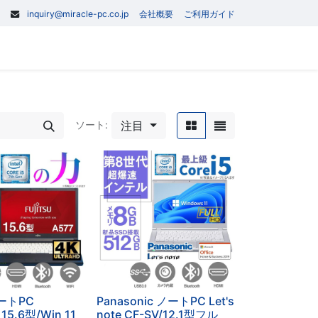
inquiry@miracle-pc.co.jp
会社概要
ご利用ガイド
0
記事
お問い合わせ
注目
ソート:
ートPC
Panasonic ノートPC Let's
 15.6型/Win 11
note CF-SV/12.1型フル