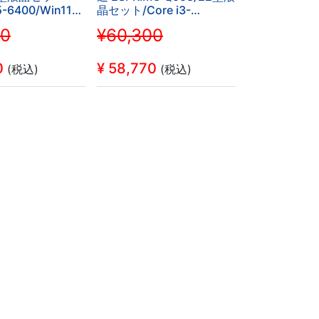
5-6400/Win11
晶セット/Core i3-
ffice H&B
9100T/Win11 Pro/MS
00
¥60,300
i/Bluetooth/DVD/16GB/1TB
Office 2024
ice2024に変更可/
/WIFI/Bluetooth/16GB/512GB
済み品
SSD
0
¥
58,770
(税込)
(税込)