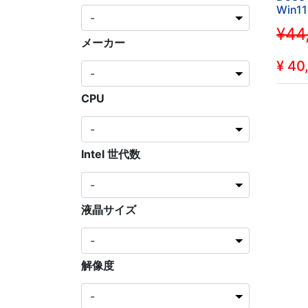
Win11
2019 
¥44
/WIFI
メーカー
8GB 
備品
¥
40
CPU
Intel 世代数
液晶サイズ
解像度