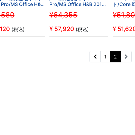
 Pro/MS Office H&B
Pro/MS Office H&B 2019 /
ト/Core i
/ Core i5-第8世代
Core i5-8500T /
Pro/MS O
,580
¥64,355
¥51,8
/Bluetooth/ DVD /
WIFI/Bluetooth / 16GB /
2019/wif
/ 512GB SSD/中古整
512GB SSD/office2024に
SSD/off
変更可/中古整備PC
中古整備
,120
¥
57,920
¥
51,62
(税込)
(税込)
1
2