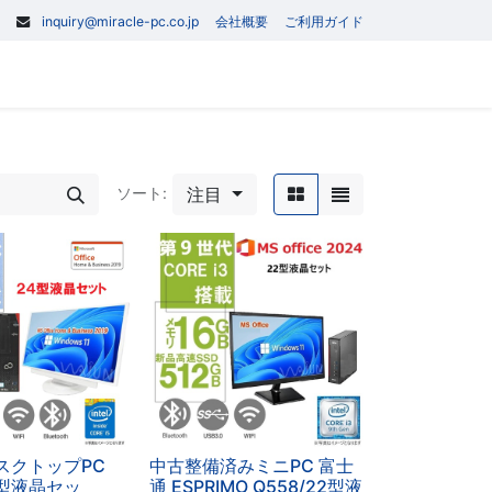
inquiry@miracle-pc.co.jp
会社概要
ご利用ガイド
0
記事
お問い合わせ
注目
ソート:
スクトップPC
中古整備済みミニPC 富士
4型液晶セッ
通 ESPRIMO Q558/22型液