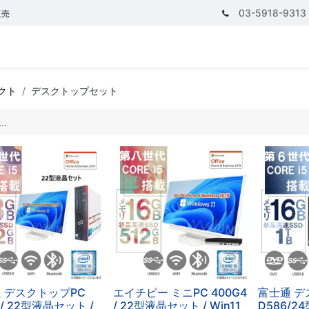
03-5918-9313
販売
テゴリ
CPUで探す
メモリーで探す
価額で探す
クト
デスクトップセット
 デスクトップPC
エイチピー ミニPC 400G4
富士通 デ
 / 22型液晶セット /
/ 22型液晶セット / Win11
D586/2