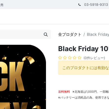
03-5918-9313
販売
テゴリ
CPUで探す
メモリーで探す
価額で探す
全プロダクト
Black Frida
Black Friday 1
(0件レビュー)
このプロダクトには有効な
送料無料
※北海道は1,000円、一部
※バッテリーは消耗品の為、使用でき