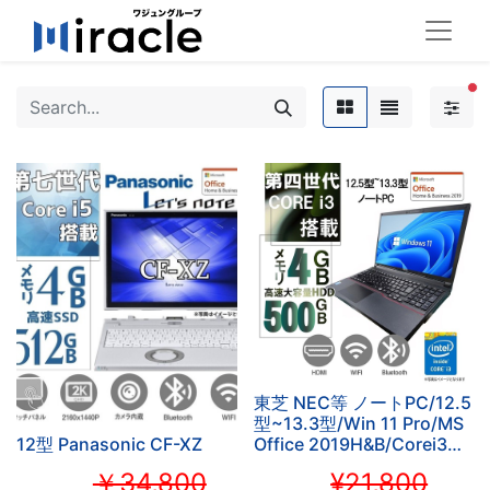
fil
東芝 NEC等 ノートPC/12.5
型~13.3型/Win 11 Pro/MS
12型 Panasonic CF-XZ
Office 2019H&B/Corei3第
四世
￥34,800
¥21,800
代/WIFI/Bluetooth/HDMI/4