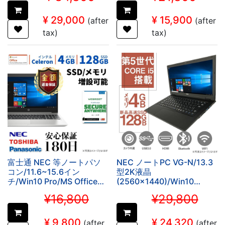
(整備済み品)
¥
29,000
¥
15,900
(after
(after
tax)
tax)
富士通 NEC 等ノートパソ
NEC ノートPC VG-N/13.3
コン/11.6~15.6イン
型2K液晶
チ/Win10 Pro/MS Office
(2560×1440)/Win10
H&B 2019/インテル
Pro/MS Office H&B
¥16,800
¥29,800
Celeron搭載/ウイルスソフ
2019/Core i5-5200U/WEB
ト付属/WIFI/Bluetooth/メ
カメ
モリ4GB/SSD128GB
ラ/WIFI/Bluetooth/HDMI/4
¥
9,800
¥
24,320
(after
(after