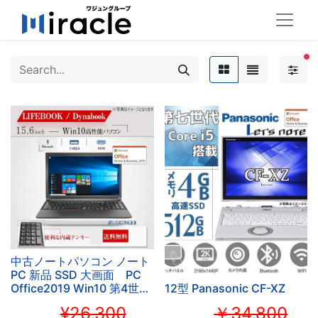
fil
中古ノートパソコン ノート
PC 新品 SSD 大画面 PC
Office2019 Win10 第4世代
12型 Panasonic CF-XZ
Corei5 メモリ8GB
¥26,300
￥34,800
SSD512GB 15.6インチ テ