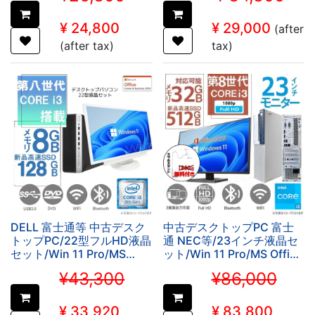
ンキー/DVD/無
線/Bluetooth 富士通 NEC
¥
24,800
¥
29,000
(after
(after tax)
tax)
DELL 富士通等 中古デスク
中古デスクトップPC 富士
トップPC/22型フルHD液晶
通 NEC等/23インチ液晶セ
セット/Win 11 Pro/MS
ット/Win 11 Pro/MS Office
Office 2019/Corei3第8世
H&B 2019 /Core i3-
¥43,300
¥86,000
代/WIFI/Bluetooth/DVD-
8100/WIFI/Bluetooth/16GB
ROM/8GB/SSD128GB (整
(整備済み品)
備済み品)
¥
33,920
¥
83,800