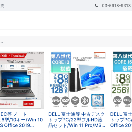
03-5918-9313
販売
テゴリ
CPUで探す
メモリーで探す
価額で探す
NEC等 ノート
DELL 富士通等 中古デスク
DELL 
5.6型/10キー/Win 10
トップPC/22型フルHD液
トップPC/W
S Office 2019
晶セット/Win 11 Pro/MS
Office 2
Corei5第4世
Office 2019/Corei3第8世
代/2画面