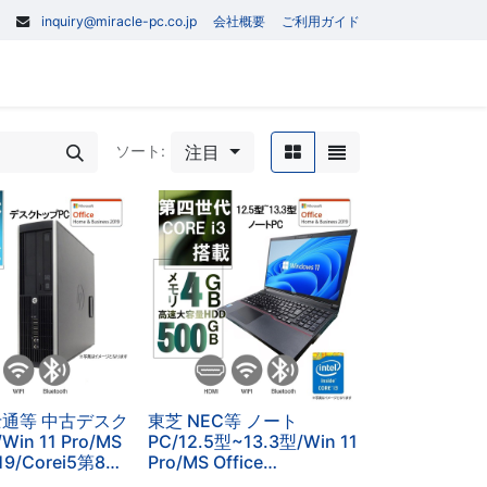
inquiry@miracle-pc.co.jp
会社概要
ご利用ガイド
0
記事
お問い合わせ
注目
ソート:
富士通等 中古デスク
東芝 NEC等 ノート
in 11 Pro/MS
PC/12.5型~13.3型/Win 11
019/Corei5第8世
Pro/MS Office
出力可
2019H&B/Corei3第四世