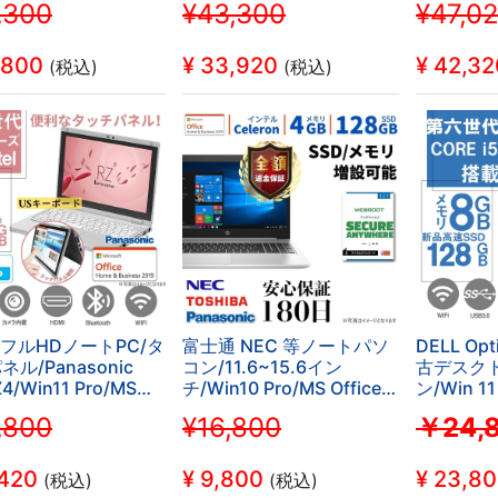
,300
¥43,300
¥47,0
I/Bluetooth/DVD-
代/WIFI/Bluetooth/DVD-
能/WIFI/B
8GB/SSD512GB (整
ROM/8GB/SSD128GB (整
RW/8GB/
品)
備済み品)
備済み品)
,800
¥
33,920
¥
42,32
(税込)
(税込)
1型フルHDノートPC/タ
富士通 NEC 等ノートパソ
DELL Op
ル/Panasonic
コン/11.6~15.6イン
古デスク
4/Win11 Pro/MS
チ/Win10 Pro/MS Office
ン/Win 11
e H&B 2019/Core M-
H&B 2019/インテル
H&B 2019 
,800
¥16,800
￥24,
/Webカメ
Celeron搭載/ウイルスソフ
6500/WIF
I/Bluetooth/HDMI/8GB/SSD128GB/US
ト付属/WIFI/Bluetooth/メ
RW/8GB/
中古整備PC
モリ4GB/SSD128GB
備済み品
,420
¥
9,800
¥
23,8
(税込)
(税込)