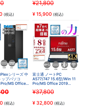
20
¥21,800
luetooth/DVD-
代/WIFI/Bluetooth/HDMI/4GB/HDD500G
SSD256GB (整
(整備済み品)
0
¥
15,900
(税込)
(税込)
tiPlexシリーズ 中
富士通 ノートPC
トップパソコ
A577/747 15.6型/Win 11
 Pro/MS Office
Pro/MS Office 2019
/Core i5-
H&B/Corei5-
800
¥37,800
I/Bluetooth/HDMI/DVD-
7200U/WIFI/Bluetooth/8GB/SSD256GB
128GB SSD（整
/中古整備PC
）
00
¥
32,800
(税込)
(税込)