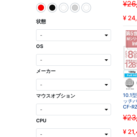
¥26
代/WIF
ROM/
備済み
¥
24
状態
OS
メーカー
10.
マウスオプション
ッチパネ
CF-RZ
offic
¥23
5Y70
CPU
ラ/WIF
キー/
¥
21