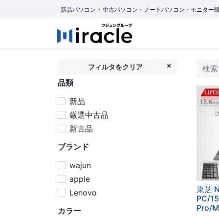
・
新品パソコン
中古パソコン・ノートパソコン・モニター
ホーム
商品カ
フィルタをクリア
品類
新品
厳選中古品
新古品
ブランド
wajun
apple
東芝 
Lenovo
PC/1
Pro/M
カラー
H&B/