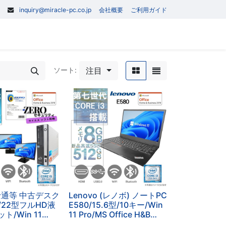
inquiry@miracle-pc.co.jp
会社概要
ご利用ガイド
0
記事
お問い合わせ
注目
ソート:
富士通等 中古デスク
Lenovo (レノボ) ノートPC
/22型フルHD液
E580/15.6型/10キー/Win
ト/Win 11
11 Pro/MS Office H&B
fice
2019/core i3-7020U/WEB