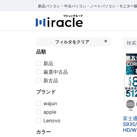
・
新品パソコン
中古パソコン・ノートパソコン・モニター
ホーム
商品カ
フィルタをクリア
品類
新品
厳選中古品
新古品
ブランド
wajun
apple
富士通
Lenovo
S935
HD/Wi
カラー
H&B 2