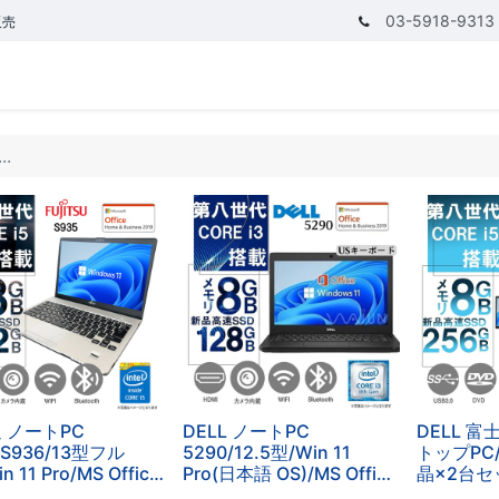
03-5918-9313
販売
テゴリ
CPUで探す
メモリーで探す
価額で探す
 ノートPC
DELL ノートPC
DELL 
/S936/13型フル
5290/12.5型/Win 11
トップPC
n 11 Pro/MS Office
Pro(日本語 OS)/MS Office
晶×2台セッ
019/Core i5-
H&B 2019/Core i3-
Pro/MS Of