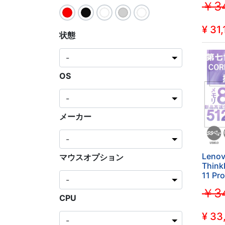
￥34
5300
ラ/WIF
SSD
¥
31,
状態
OS
メーカー
Leno
マウスオプション
Think
11 Pr
2019/
￥34
7100
CPU
ラ/WIF
SSD
¥
33