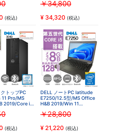
00
￥34,800
rei5第8世
カメ
Oセキュリティ付
ラ/WIFI/Bluetooth/HDMI/8GB/512GB
luetooth/DVD-
SSD (整備済み品)
0
¥
34,320
(税込)
(税込)
SSD256GB (整
デスクトップPC
DELL ノートPC latitude
 11 Pro/MS
E7250/12.5型/MS Office
B 2019/Core i5-
H&B 2019/Win 11
I/Bluetooth/HDMI/DVD/8GB/256GB
Pro/Core i5-5300U/WEB
50
￥28,800
整備PC
カメ
ラ/WIFI/Bluetooth/HDMI/8GB/128GB
SSD (整備済み品)
0
¥
21,220
(税込)
(税込)