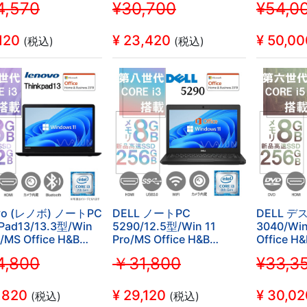
,570
¥30,700
¥54,0
U/WEBカメ
8130U/WEBカメ
2019/Co
I/Bluetooth/HDMI/8GB/512GB
ラ/WIFI/Bluetooth/HDMI/Type-
代/ZER
 (整備済み品)
C/US キーボー
属/WIFI/B
120
¥
23,420
¥
50,00
(税込)
(税込)
ド/8GB/128GB SSD (整備
RW/8GB/
済み品)
備済み品)
vo (レノボ) ノートPC
DELL ノートPC
DELL 
Pad13/13.3型/Win
5290/12.5型/Win 11
3040/Win
o/MS Office H&B
Pro/MS Office H&B
Office H&
Core i3-
2019/Core i3-
6500/WIF
,800
￥31,800
¥33,3
U/WEBカメ
8130U/WEBカメ
SSD/中古
I/Bluetooth/HDMI/8GB/512GB
ラ/WIFI/Bluetooth/HDMI/8GB/256GB
 (整備済み品)
SSD (整備済み品)
,820
¥
29,120
¥
30,02
(税込)
(税込)