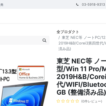
03-5918-9313
販売
テゴリ
CPUで探す
メモリーで探す
価額で探す
全プロダクト
東芝 NEC等 ノートPC/12.5型
2019H&B/Corei3第四世代/W
済み品)
東芝 NEC等 ノート
型/Win 11 Pro/M
2019H&B/Cor
代/WIFI/Bluet
GB (整備済み品
(0件レビュー)