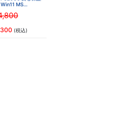
 Win11 MS
ce2019 第6世代Core
,800
SD512+HDD500GB
8GB カメラ内
etooth/WIFI
,300
(税込)