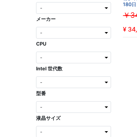
180日
Offi
￥34
i5 S
メーカー
メモリ
蔵/Blu
¥
34
CPU
Intel 世代数
型番
液晶サイズ