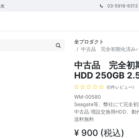
03-5918-9313
販売
テゴリ
CPUで探す
メモリーで探す
価額で探す
全プロダクト
中古品 完全初期化済みハードデ
中古品 完全初
HDD 250GB 2.5
(0件レビュー)
WM-00580
Seagate等、弊社にて完全
中古品 増設交換用HDD、動
送料無料
¥
900
(税込)